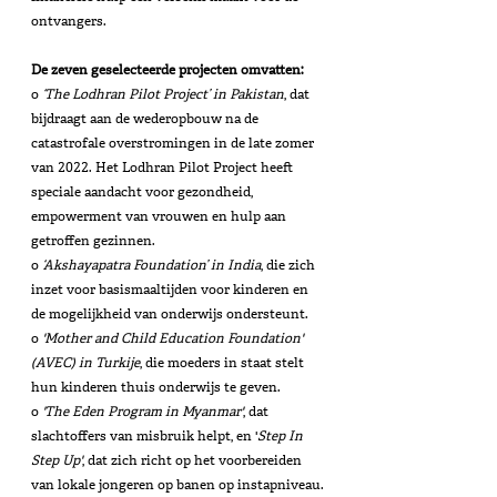
ontvangers.
De zeven geselecteerde projecten omvatten:
o 
‘The Lodhran Pilot Project’ in Pakistan
, dat 
bijdraagt ​​aan de wederopbouw na de 
catastrofale overstromingen in de late zomer 
van 2022. Het Lodhran Pilot Project heeft 
speciale aandacht voor gezondheid, 
empowerment van vrouwen en hulp aan 
getroffen gezinnen.
o 
‘Akshayapatra Foundation’ in India
, die zich 
inzet voor basismaaltijden voor kinderen en 
de mogelijkheid van onderwijs ondersteunt.
o 
'Mother and Child Education Foundation' 
(AVEC) in Turkije
, die moeders in staat stelt 
hun kinderen thuis onderwijs te geven.
o 
'The Eden Program in Myanmar'
, dat 
slachtoffers van misbruik helpt, en '
Step In 
Step Up'
, dat zich richt op het voorbereiden 
van lokale jongeren op banen op instapniveau.