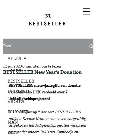
NL
Post
ALLES
12 jul 2023
3 minuten om te lezen
ALLES
BESTSELLER New Year's Donation
BESTSELLER
BESTSELLER’s nieuwjaarsgift: een donatie 
INSPIRATIE
van 5 miljoen DKK verdeeld over 7 
liefdadigheidsprojecten!
VROUW
PLUS SIZE
Als nieuwjaarsgift doneert BESTSELLER 5 
miljoen Deense Kronen aan zeven zorgvuldig 
MAN
uitgekozen liefdadigheidsprojecten verspreid 
KIDS
over onder andere Pakistan, Cambodja en 