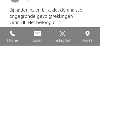
Bij nader inzien blijkt dat de analyse 
ongegronde gevolgtrekkingen 
vermijdt. Het betoog blijft 
gedisciplineerd en op bewijs gericht. 
De website draagt belangrijke 
Phone
Email
Instagram
Adres
achtergrond bij aan de discussie. 
Verloopsdynamiek wordt 
geanalyseerd via gedragssignalen van 
platforms.