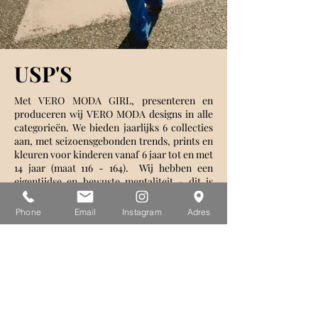
USP'S
Met VERO MODA GIRL, presenteren en
produceren wij VERO MODA designs in alle
categorieën. We bieden jaarlijks 6 collecties
aan, met seizoensgebonden trends, prints en
kleuren voor kinderen vanaf 6 jaar tot en met
14 jaar (maat 116 - 164). Wij hebben een
eigentijdse en bewuste mentaliteit - dit is
onze drijfveer voor VERO MODA. We staan
bekend om het aanbieden van
Phone
Email
Instagram
Adres
seizoensgebonden en moderne items van
goede kwaliteit, voornamelijk in de
categorieën truien, outerwear en denim.
Collectie
Onze collecties bestaan uit een spannende
reeks outfits voor dagelijks gebruik en looks